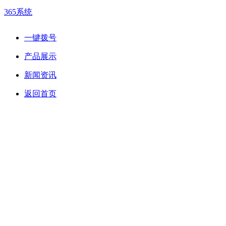
365系统
一键拨号
产品展示
新闻资讯
返回首页