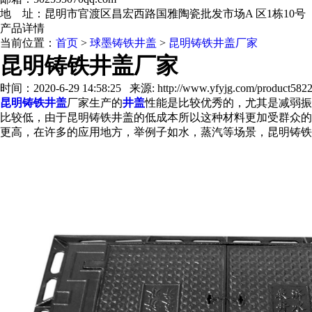
地 址：昆明市官渡区昌宏西路国雅陶瓷批发市场A 区1栋10号
产品详情
当前位置：
首页
>
球墨铸铁井盖
>
昆明铸铁井盖厂家
昆明铸铁井盖厂家
时间：2020-6-29 14:58:25 来源: http://www.yfyjg.com/product582
昆明铸铁井盖
厂家生产的
井盖
性能是比较优秀的，尤其是减弱振
比较低，由于昆明铸铁井盖的低成本所以这种材料更加受群众的
更高，在许多的应用地方，举例子如水，蒸汽等场景，昆明铸铁