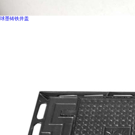
球墨铸铁井盖