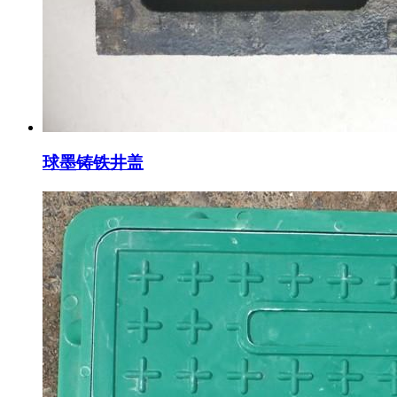
球墨铸铁井盖